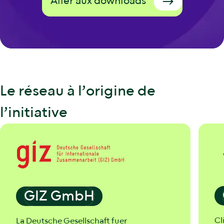
Aller aux downloads
Le réseau à l’origine de
l’initiative
GIZ GmbH
Cl
La Deutsche Gesellschaft fuer